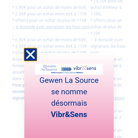
:
* 13.10€ pour un
* 5.80€ pour un achat de moins de 60€,
achat inférieur à
* 2.95€ pour un achat entre 60€ à 110€
110€,
* offerts pour un achat de plus de 110€
* offerts pour un
– à domicile avec signature, les frais sont
achat de plus de
:
110€
* 6.80€ pour un achat de moins de 60€,
– à domicile avec
* 3.95€ pour un achat entre 60€ à 110€
signature, les frais
* offerts pour un achat de plus de 110€
sont :
Nous tenons à vous informer qu’une
* 14.10€ pour un
livraison sans signature n’est nullement
achat inférieur à
assurée en cas de perte ou vol du colis
110€,
Gewen La Source
dans votre boîte aux lettres.
* offerts pour un
Pour plus de sécurité, nous
achat de plus de
se nomme
recommandons la livraison contre
110€
signature.
Pour une livraison
désormais
DOM-TOM
* 16.50€ pour un
Vibr&Sens
achat inférieur à
110€,
* offerts pour un
achat de plus de