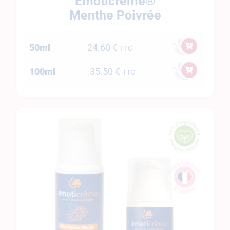
Émoticrème®
Menthe Poivrée
50ml
24.60
€
TTC
100ml
35.50
€
TTC