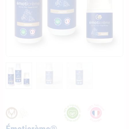
Émoticrème®