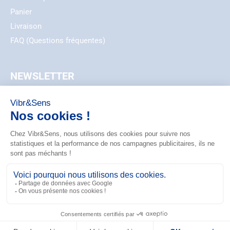
Panier
Livraison
FAQ (Questions fréquentes)
NEWSLETTER
EMAIL
ZIP_CODE
S'ABONNER