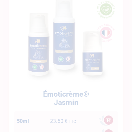
Émoticrème®
Jasmin
50ml
23.50
€
TTC