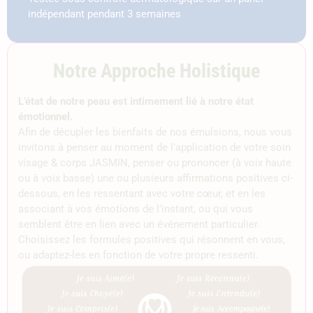
indépendant pendant 3 semaines
Notre Approche Holistique
L’état de notre peau est intimement lié à notre état
émotionnel.
Afin de décupler les bienfaits de nos émulsions, nous vous
invitons à penser au moment de l’application de votre soin
visage & corps JASMIN, penser ou prononcer (à voix haute
ou à voix basse) une ou plusieurs affirmations positives ci-
dessous, en les ressentant avec votre cœur, et en les
associant à vos émotions de l’instant, ou qui vous
semblent être en lien avec un événement particulier.
Choisissez les formules positives qui résonnent en vous,
ou adaptez-les en fonction de votre propre ressenti.