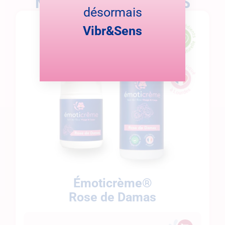
NOS AUTRES PRODUITS
désormais
Vibr&Sens
Émoticrème®
Rose de Damas