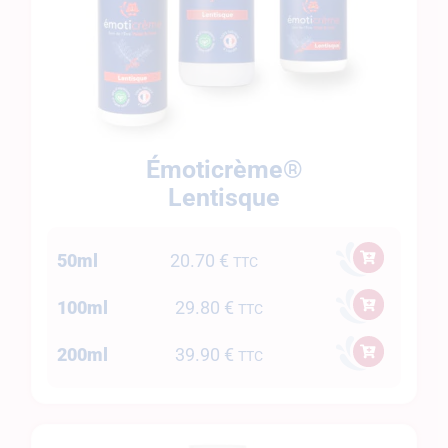
Émoticrème®
Lentisque
50ml
20.70
€
TTC
100ml
29.80
€
TTC
200ml
39.90
€
TTC