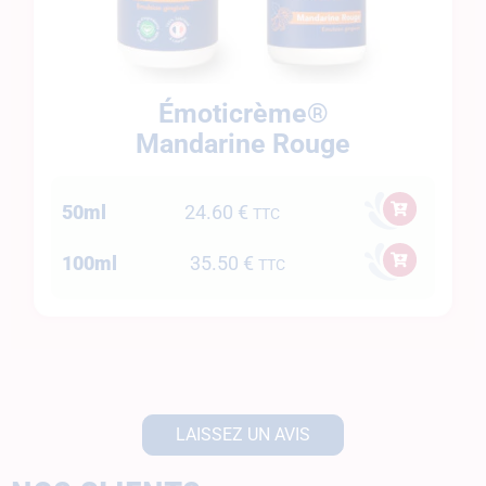
Émoticrème®
Mandarine Rouge
50ml
24.60
€
TTC
100ml
35.50
€
TTC
LAISSEZ UN AVIS