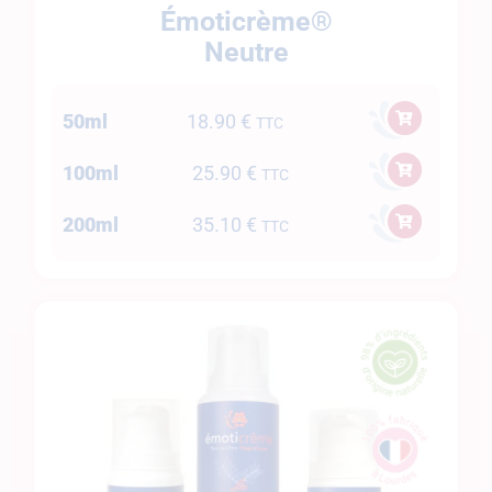
Émoticrème®
Neutre
50ml
18.90
€
TTC
100ml
25.90
€
TTC
200ml
35.10
€
TTC