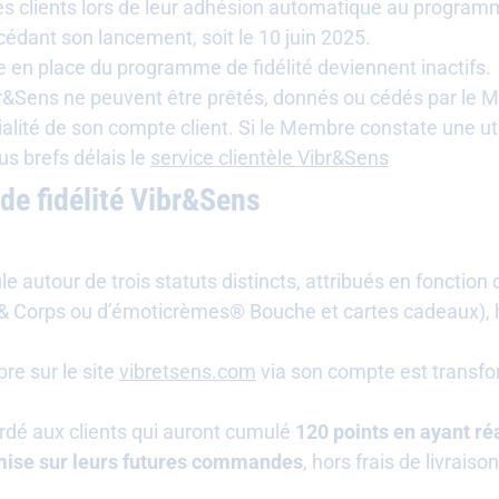
es clients lors de leur adhésion automatique au programme
écédant son lancement, soit le 10 juin 2025.
 en place du programme de fidélité deviennent inactifs.
br&Sens ne peuvent être prêtés, donnés ou cédés par le M
alité de son compte client. Si le Membre constate une u
lus brefs délais le
service clientèle Vibr&Sens
de fidélité Vibr&Sens
e autour de trois statuts distincts, attribués en fonction
Corps ou d’émoticrèmes® Bouche et cartes cadeaux), hors
re sur le site
vibretsens.com
via son compte est transfo
rdé aux clients qui auront cumulé
120 points en ayant ré
mise sur leurs futures commandes
, hors frais de livrais