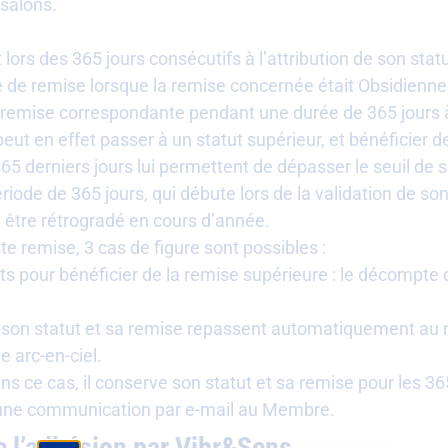
 salons.
 lors des 365 jours consécutifs à l’attribution de son s
e de remise lorsque la remise concernée était Obsidienne 
a remise correspondante pendant une durée de 365 jours à
t en effet passer à un statut supérieur, et bénéficier d
5 derniers jours lui permettent de dépasser le seuil de 
iode de 365 jours, qui débute lors de la validation de so
être rétrogradé en cours d’année.
tte remise, 3 cas de figure sont possibles :
 pour bénéficier de la remise supérieure : le décompte
 son statut et sa remise repassent automatiquement au ni
 arc-en-ciel.
 ce cas, il conserve son statut et sa remise pour les 365
d’une communication par e-mail au Membre.
e l’adhésion par Vibr&Sens