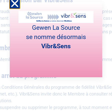
on frauduleuse, abusive du statut ou non conforme aux p
ent élevé de transactions, et plus généralement en cas 
, sans avis préalable, de supprimer l’accès aux avantage
Gewen La Source
atut et de tous les avantages qui y sont attachés sans po
se nomme désormais
Vibr&Sens
embre
 Membre sera automatiquement désinscrit du programme e
u arrêt du programme
es Conditions Générales du programme de fidélité Vibr&S
rnet, etc.). Vibr&Sens invite donc le Membre à consulter r
utions.
 suspendre ou supprimer le programme, à tout moment et s