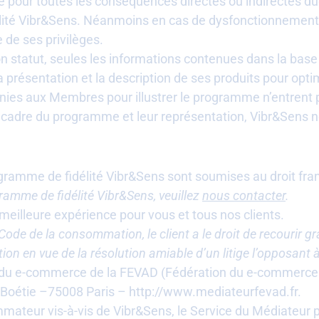
é pour toutes les conséquences directes ou indirectes d
té Vibr&Sens. Néanmoins en cas de dysfonctionnement, V
 de ses privilèges.
n statut, seules les informations contenues dans la base
a présentation et la description de ses produits pour op
rnies aux Membres pour illustrer le programme n’entrent
le cadre du programme et leur représentation, Vibr&Sens n
ramme de fidélité Vibr&Sens sont soumises au droit fran
amme de fidélité Vibr&Sens, veuillez
nous contacter
.
eilleure expérience pour vous et tous nos clients.
Code de la consommation, le client a le droit de recourir g
on en vue de la résolution amiable d’un litige l’opposant 
du e-commerce de la FEVAD (Fédération du e-commerce et
 Boétie –75008 Paris – http://www.mediateurfevad.fr.
teur vis-à-vis de Vibr&Sens, le Service du Médiateur peut