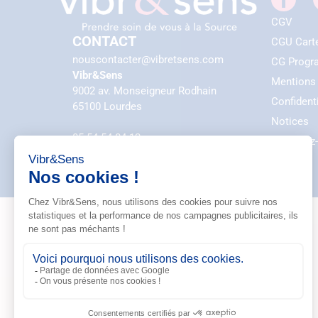
CGV
CONTACT
CGU Cart
nouscontacter@vibretsens.com
CG Progr
Vibr&Sens
Mentions
9002 av. Monseigneur Rodhain
Confidenti
65100 Lourdes
Notices
05 54 54 84 12
Le saviez