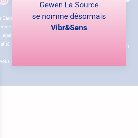
Gewen La Source
se nomme désormais
e Cadeau Émoticrème®
Mon compte
Vibr&Sens
amme Fidélité
Panier
 Légales
Livraison
alité
FAQ (Questions fréquentes)
-vous ?