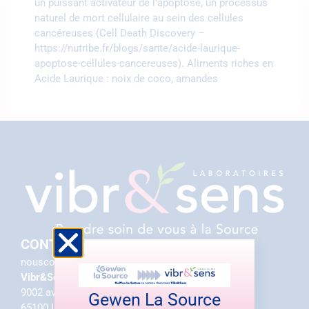
un puissant activateur de l’apoptose, un processus
naturel de mort cellulaire au sein des cellules
cancéreuses (Cell Death Discovery –
https://nutribe.fr/blogs/sante/acide-laurique-
apoptose-cellules-cancereuses). Aliments riches en
Acide Laurique : noix de coco, amandes
CONTACT
nouscontacter@vibretsens.com
Vibr&Sens
9002 av. Monseigneur Rodhain
Gewen La Source
65100 Lourdes