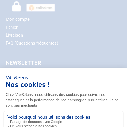
Mon compte
Panier
Livraison
FAQ (Questions fréquentes)
NEWSLETTER
EMAIL
ZIP_CODE
S'ABONNER