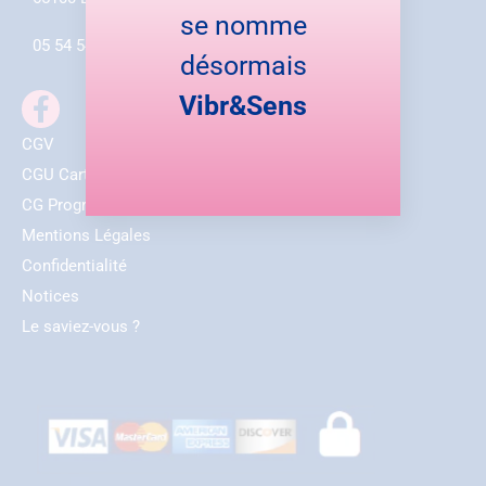
se nomme
05 54 54 84 12
désormais
Vibr&Sens
CGV
CGU Carte Cadeau Émoticrème®
CG Programme Fidélité
Mentions Légales
Confidentialité
Notices
Le saviez-vous ?