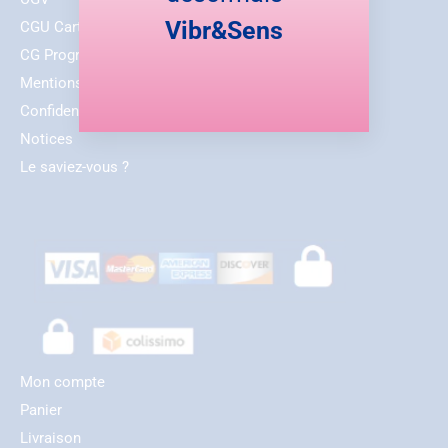
Vibr&Sens
CGU Carte Cadeau Émoticrème®
CG Programme Fidélité
Mentions Légales
Confidentialité
Notices
Le saviez-vous ?
Mon compte
Panier
Livraison