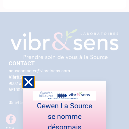
CONTACT
nouscontacter@vibretsens.com
Vibr&Sens
9002 av. Monseigneur Rodhain
65100 Lourdes
05 54 54 84 12
Gewen La Source
se nomme
désormais
CGV