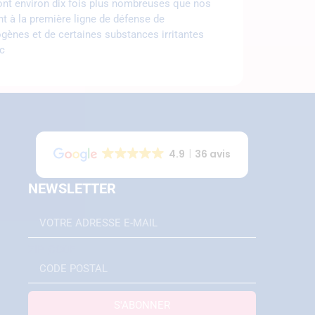
ont environ dix fois plus nombreuses que nos
nt à la première ligne de défense de
ogènes et de certaines substances irritantes
tc
4.9
36 avis
NEWSLETTER
EMAIL
ZIP_CODE
S'ABONNER