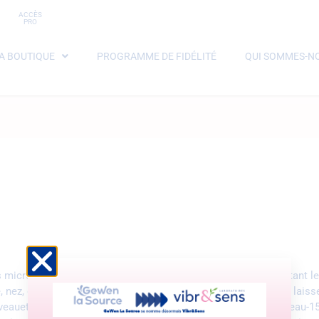
ACCÈS
PRO
A BOUTIQUE
PROGRAMME DE FIDÉLITÉ
QUI SOMMES-NO
icrobiotes (autrefois appelés « flores »), les plus connus étant les
e, nez, gorge), urinaire, vaginal, etc… Des découvertes récentes lais
rveauetpsycho.fr/sd/neurobiologie/un-microbiote-dans-le-cerveau-1