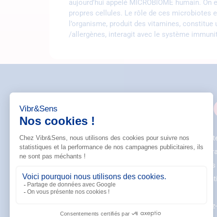
aujourd’hui appelé MICROBIOME humain. On est
propres cellules. Le rôle de ces microbiotes e
l’organisme, produit des vitamines, constitue
/allergènes, interagit avec le système immuni
CGV
CONTACT
CGU Cart
nouscontacter@vibretsens.com
CG Progr
Vibr&Sens
Mentions
9002 av. Monseigneur Rodhain
Confidenti
65100 Lourdes
Notices
05 54 54 84 12
Le saviez