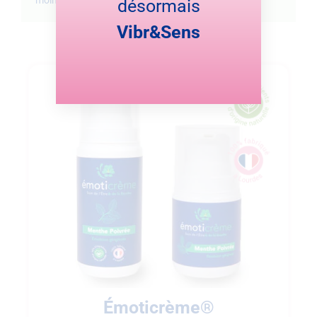
moins 3 minutes).
désormais
Vibr&Sens
Émoticrème®