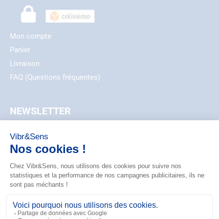
Mon compte
Panier
Livraison
FAQ (Questions fréquentes)
NEWSLETTER
EMAIL
ZIP_CODE
S'ABONNER