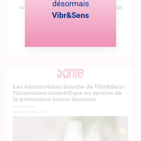
désormais
Coup de cœur dans Cerveau et Santé – janvier 2026
Vibr&Sens
Le magazine Cerveau et Santé met en lumière notre
Lire cette actualité