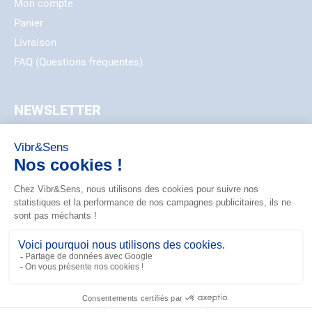
Mon compte
Panier
Livraison
FAQ (Questions fréquentes)
NEWSLETTER
EMAIL
ZIP_CODE
S'ABONNER