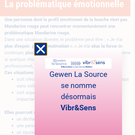
La problématique émotionnelle
Une personne dont le profil émotionnel de la bouche n’est pas
Mandarine rouge peut rencontrer momentanément une
problématique Mandarine rouge.
Dans une situation donnée, le problème peut être : « Je n’ai
plus d’espoir
,
plus de motivation
», « Je n’ai
plus la force
de
continuer,
plus d’énergie
», « Je me sens
vide
», « C’est comme
si quelque chose s’est
cassé
»… Le contexte peut être
professionnel, personnel, matériel…
Gewen La Source
Ces situations sont :
soit chroniques : elles durent, s’installent dans le temps
se nomme
sans solution de résolution apparente.
soit aigues : une fois mais dont le ressenti est très
désormais
impactant.
Vibr&Sens
Elles pourront se traduire par exemple par :
un déchaussement
une parodontie
un épuisement permanent