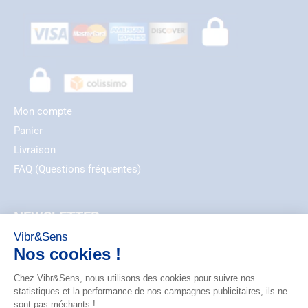
Mon compte
Panier
Livraison
FAQ (Questions fréquentes)
NEWSLETTER
EMAIL
ZIP_CODE