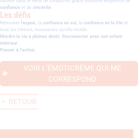
naïveté dans le sens de simplicité, grâce naturelle empreinte de
confiance
et de
sincérité
.
Les défis
Retrouver
l’espoir
, la
confiance en soi
, la
confiance en la Vie
et
tous les trésors, ressources qu’elle recèle.
Mordre la vie à pleines dents
.
Reconnecter avec son enfant
intérieur
.
Passer à l’action
.
VOIR L’ÉMOTICRÈME QUI ME
CORRESPOND
RETOUR