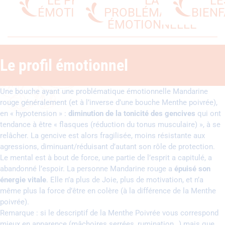
LE PROFIL
LA
LE
ÉMOTIONNEL
PROBLÉMATIQUE
BIENF
ÉMOTIONNELLE
Le profil émotionnel
Une bouche ayant une problématique émotionnelle Mandarine
rouge généralement (et à l’inverse d’une bouche Menthe poivrée),
en « hypotension » :
diminution de la tonicité des gencives
qui ont
tendance à être « flasques (réduction du tonus musculaire) », à se
relâcher. La gencive est alors fragilisée, moins résistante aux
agressions, diminuant/réduisant d’autant son rôle de protection.
Le mental est à bout de force, une partie de l’esprit a capitulé, a
abandonné l’espoir. La personne Mandarine rouge a
épuisé son
énergie vitale
. Elle n’a plus de Joie, plus de motivation, et n’a
même plus la force d’être en colère (à la différence de la Menthe
poivrée).
Remarque : si le descriptif de la Menthe Poivrée vous correspond
mieux en apparence (mâchoires serrées, rumination…) mais que