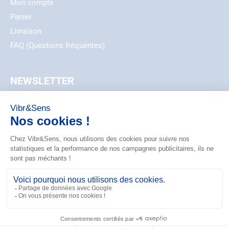
Mon compte
Panier
Livraison
FAQ (Questions fréquentes)
NEWSLETTER
EMAIL
ZIP_CODE
S'ABONNER