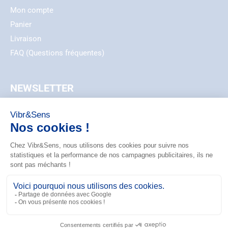
Mon compte
Panier
Livraison
FAQ (Questions fréquentes)
NEWSLETTER
EMAIL
ZIP_CODE
S'ABONNER